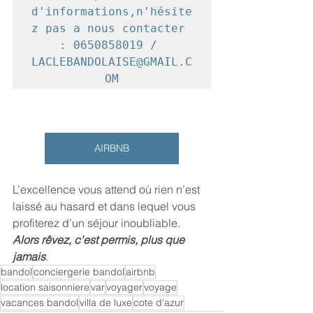
d'informations,n'hésite
z pas a nous contacter 
: 0650858019 / 
LACLEBANDOLAISE@GMAIL.C
OM
AIRBNB
L’excellence vous attend où rien n’est 
laissé au hasard et dans lequel vous 
profiterez d’un séjour inoubliable
. 
Alors rêvez, c'est permis, plus que 
jamais
. 
bandol
conciergerie bandol
airbnb
location saisonniere
var
voyager
voyage
vacances bandol
villa de luxe
cote d'azur