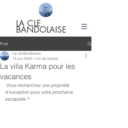
LA
CLE
BANDOLAISE
Post
La clé Bandolaise
14 juin 2023
1 min de lecture
La villa Karma pour les
vacances
 Vous recherchez une propriété 
d’exception pour votre prochaine 
escapade ?