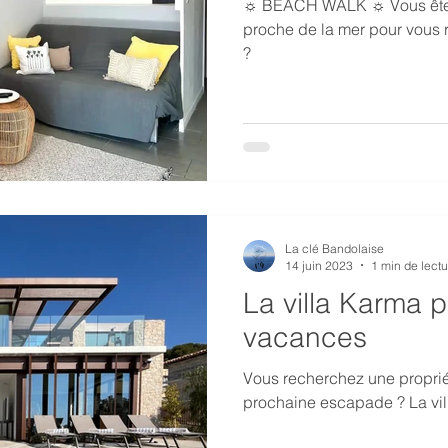
☼ BEACH WALK ☼ Vous êtes à la recherche d'un endroit
proche de la mer pour vous re
?
La clé Bandolaise
14 juin 2023
1 min de lectu
La villa Karma p
vacances
Vous recherchez une proprié
prochaine escapade ? La vil