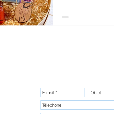
LAISE
Envoyez-nous un message
il.com