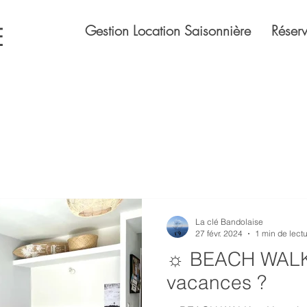
Gestion Location Saisonnière
Réserv
E
La clé Bandolaise
27 févr. 2024
1 min de lect
☼ BEACH WALK ☼ pour vos
vacances ?