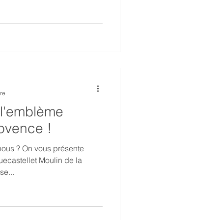
re
 l'emblème
rovence !
nous ? On vous présente
ecastellet Moulin de la
se...