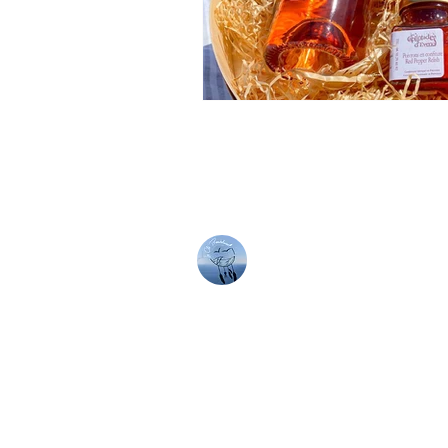
LA CLE BANDO
06 50 85 80 19
06 60 99 65 59
laclebandolaise@gma