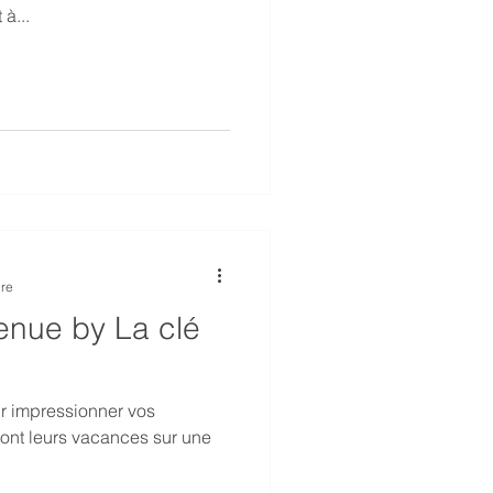
à...
ure
enue by La clé
r impressionner vos
ont leurs vacances sur une