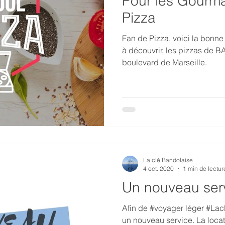
Pour les Gourm
Pizza
Fan de Pizza, voici la bonne
à découvrir, les pizzas de BANDOL PIZZA situé au 260
boulevard de Marseille.
La clé Bandolaise
4 oct. 2020
1 min de lectur
Un nouveau serv
Afin de #voyager léger #La
un nouveau service. La locat