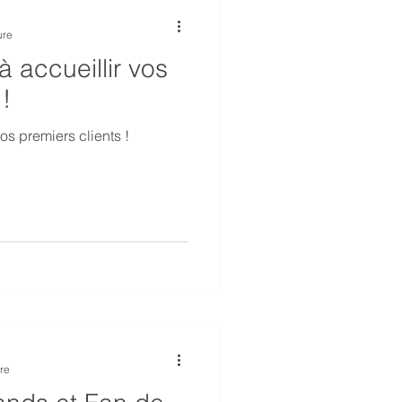
ure
à accueillir vos
!
vos premiers clients !
re