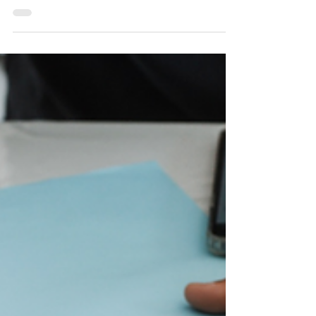
Provence !
Envie d’un bon vin de chez nous ? On vous
présente aujourd’hui
@moulindelaroquecastellet Moulin de la
Roque a été crée en 1950, il se...