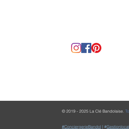
06 50 85 80 19
06 60 99 65 59
laclebandolaise@gma
© 2019 - 2025 La Clé Bandolaise.
To
#ConciergerieBandol
| #
Gestionloca